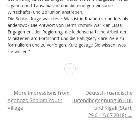
Uganda und Tansaniasind und die eine gemeinsame
Wirtschafts- und Zollunion anstreben.
Die Schlussfrage war diese: Was ist in Ruanda so anders als
anderswo? Die Antwort von Herrn Immink war klar: „Das
Engagement der Regierung, die leidenschaftliche Arbeit der
Ministerien am Fortschritt und die Fähigkeit, klare Ziele zu
formulieren und zu verfolgen. Kurz gesagt: Sie wissen, was
sie wollen.“
Besuch
bei
der
BEITRAGSNAVIGATION
←
More impressions from
Deutsch-ruandische
Agahozo Shalom Youth
Jugendbegegnung in Hüll
Die
Village
und Kigali (Start:
Deutsche
29.6.-15.07.2018)
→
Gesellschaft
für