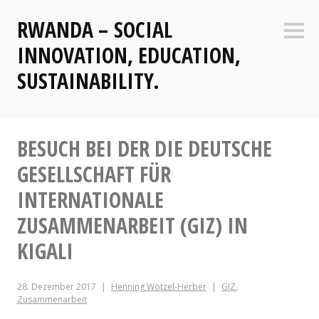
Zum
RWANDA – SOCIAL
Inhalt
Seite
springen
INNOVATION, EDUCATION,
SUSTAINABILITY.
BESUCH BEI DER DIE DEUTSCHE
GESELLSCHAFT FÜR
INTERNATIONALE
ZUSAMMENARBEIT (GIZ) IN
KIGALI
28. Dezember 2017
Henning Wötzel-Herber
GIZ
,
Zusammenarbeit