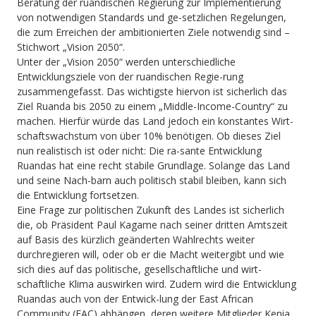
Beratung der ruandischen Regierung zur Implementierung
von notwendigen Standards und ge-setzlichen Regelungen,
die zum Erreichen der ambitionierten Ziele notwendig sind –
Stichwort „Vision 2050“.
Unter der „Vision 2050“ werden unterschiedliche
Entwicklungsziele von der ruandischen Regie-rung
zusammengefasst. Das wichtigste hiervon ist sicherlich das
Ziel Ruanda bis 2050 zu einem „Middle-Income-Country“ zu
machen. Hierfür würde das Land jedoch ein konstantes Wirt-
schaftswachstum von über 10% benötigen. Ob dieses Ziel
nun realistisch ist oder nicht: Die ra-sante Entwicklung
Ruandas hat eine recht stabile Grundlage. Solange das Land
und seine Nach-barn auch politisch stabil bleiben, kann sich
die Entwicklung fortsetzen.
Eine Frage zur politischen Zukunft des Landes ist sicherlich
die, ob Präsident Paul Kagame nach seiner dritten Amtszeit
auf Basis des kürzlich geänderten Wahlrechts weiter
durchregieren will, oder ob er die Macht weitergibt und wie
sich dies auf das politische, gesellschaftliche und wirt-
schaftliche Klima auswirken wird. Zudem wird die Entwicklung
Ruandas auch von der Entwick-lung der East African
Community (EAC) abhängen, deren weitere Mitglieder Kenia,