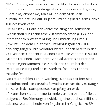
GIZ in Ruanda
, nachdem er zuvor zahlreiche unterschiedliche
Stationen in der Entwicklungsarbeit in Ländern wie Uganda,
Südaf-rika, Zimbabwe, Malawi und dem Südsudan
durchlaufen hat und auf 30 Jahre Erfahrung in die-sem Gebiet
zurückblicken kann.
Die GIZ ist 2011 aus der Verschmelzung der Deutschen
Gesellschaft für Technische Zusammen-arbeit (GTZ), der
Internationalen Weiterbildung und Entwicklung GmbH
(InWEnt) und dem Deutschen Entwicklungsdienst (DED)
hervorgegangen. Ihre Vorläufer waren jedoch bereits in der
Zeit vor dem Genozid in Ruanda aktiv– sie verloren 1994 40
Mitarbeiter/innen. Nach dem Genozid waren sie unter den
ersten Organisationen, die zurückkehrten um bei der
Restrukturie-rung und beim Wiederaufbau des Landes
mitzuhelfen.
Die ersten Zahlen der Entwicklung Ruandas seitdem sind
beeindruckend. Ein Wirtschaftswachs-tum um die 7%. Rang 4
im Bereich der Korruptionsbekämpfung unter den
afrikanischen Staaten, eine fallende Zahl der Armutsfälle bei
steigender Bevölkerungsentwicklung, eine durchschnittli-che
Lebenserwartung heute von 64 Jahren im Vergleich zu 39