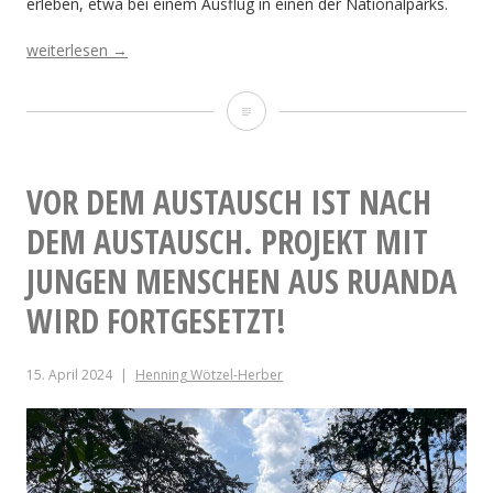
erleben, etwa bei einem Ausflug in einen der Nationalparks.
„Filmbildungsprojekt
weiterlesen
→
„One
Road,
Filmbildungsprojekt
Many
Ways:
„One
Shaping
Road,
Fair
VOR DEM AUSTAUSCH IST NACH
Work
Many
DEM AUSTAUSCH. PROJEKT MIT
Together“
deutsch-
Ways:
JUNGEN MENSCHEN AUS RUANDA
ruandischer
Shaping
Jugendaustauch
WIRD FORTGESETZT!
(Phase
Fair
I:
17.11.-02.12.2025
15. April 2024
Henning Wötzel-Herber
Work
in
Together“
Ruanda)“
deutsch-