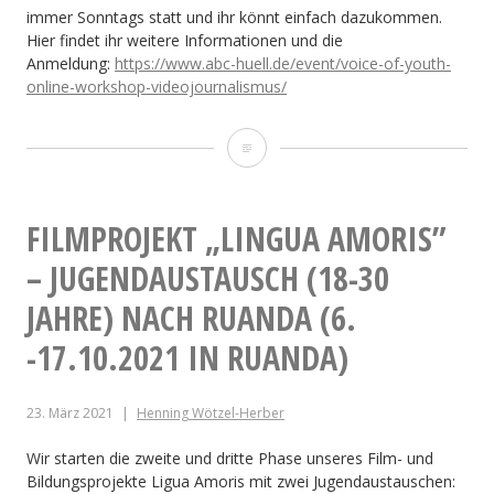
immer Sonntags statt und ihr könnt einfach dazukommen.
Hier findet ihr weitere Informationen und die
Anmeldung:
https://www.abc-huell.de/event/voice-of-youth-
online-workshop-videojournalismus/
Language
of
Love –
FILMPROJEKT „LINGUA AMORIS”
deutsch-
– JUGENDAUSTAUSCH (18-30
ruandische
JAHRE) NACH RUANDA (6.
Jugendbegegnung
-17.10.2021 IN RUANDA)
(6.-20.07.2022)
23. März 2021
Henning Wötzel-Herber
Wir starten die zweite und dritte Phase unseres Film- und
Bildungsprojekte Ligua Amoris mit zwei Jugendaustauschen: