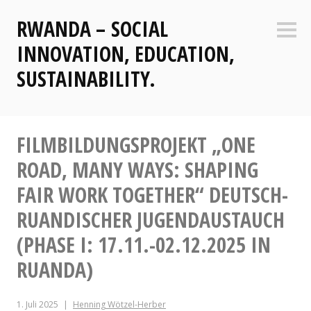
Zum
RWANDA – SOCIAL
Inhalt
Seite
springen
INNOVATION, EDUCATION,
SUSTAINABILITY.
FILMBILDUNGSPROJEKT „ONE
ROAD, MANY WAYS: SHAPING
FAIR WORK TOGETHER“ DEUTSCH-
RUANDISCHER JUGENDAUSTAUCH
(PHASE I: 17.11.-02.12.2025 IN
RUANDA)
1. Juli 2025
Henning Wötzel-Herber