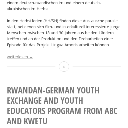
einem deutsch-ruandischen im und einem deutsch-
ukrainischen im Herbst.
In den Herbstferien (HH/SH) finden diese Austausche parallel
statt, bei denen sich film- und interkulturell interessierte junge
Menschen zwischen 18 und 30 Jahren aus beiden Ländern
treffen und an der Produktion und den Dreharbeiten einer
Episode für das Projekt Lingua Amoris arbeiten können.
„Filmprojekt
weiterlesen
→
„Lingua
Filmprojekt
Amoris”
–
„Lingua
Jugendaustausch
Amoris”
(18-
RWANDAN-GERMAN YOUTH
30
–
EXCHANGE AND YOUTH
Jahre)
nach
Jugendaustausch
EDUCATORS PROGRAM FROM ABC
Ruanda
(18-
(6.
AND KWETU
-17.10.2021
30