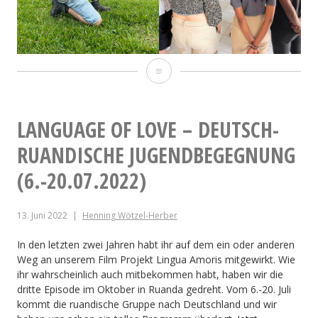
Vor
dem
Austausch
LANGUAGE OF LOVE – DEUTSCH-
ist
RUANDISCHE JUGENDBEGEGNUNG
nach
(6.-20.07.2022)
dem
13. Juni 2022
Henning Wötzel-Herber
Austausch.
Projekt
In den letzten zwei Jahren habt ihr auf dem ein oder anderen
Weg an unserem Film Projekt Lingua Amoris mitgewirkt. Wie
mit
ihr wahrscheinlich auch mitbekommen habt, haben wir die
dritte Episode im Oktober in Ruanda gedreht. Vom 6.-20. Juli
jungen
kommt die ruandische Gruppe nach Deutschland und wir