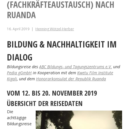
(FACHKRÄFTEAUSTAUSCH) NACH
RUANDA
16. April 2019
Henning Wötzel-Herber
BILDUNG & NACHHALTIGKEIT IM
DIALOG
Bildungsreise des
ABC Bildungs- und Tagungszentrums e.V.
und
Pedia gGmbH
in Kooperation mit dem
Kwetu Film Institute
Kigali
, und dem
Honorarkonsulat der Republik Ruanda
VOM 12. BIS 20. NOVEMBER 2019
ÜBERSICHT DER REISEDATEN
Die
achttägige
Bildungsreise