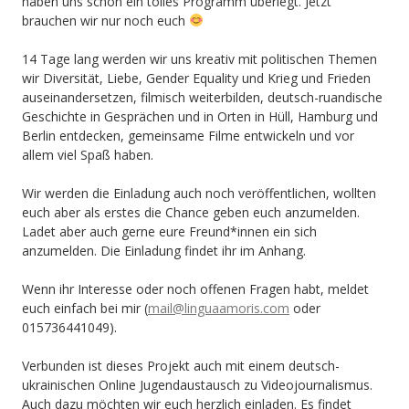
Menschen
haben uns schon ein tolles Programm überlegt. Jetzt
brauchen wir nur noch euch
aus
14 Tage lang werden wir uns kreativ mit politischen Themen
Ruanda
wir Diversität, Liebe, Gender Equality und Krieg und Frieden
wird
auseinandersetzen, filmisch weiterbilden, deutsch-ruandische
Geschichte in Gesprächen und in Orten in Hüll, Hamburg und
fortgesetzt!
Berlin entdecken, gemeinsame Filme entwickeln und vor
allem viel Spaß haben.
Wir werden die Einladung auch noch veröffentlichen, wollten
euch aber als erstes die Chance geben euch anzumelden.
Ladet aber auch gerne eure Freund*innen ein sich
anzumelden. Die Einladung findet ihr im Anhang.
Wenn ihr Interesse oder noch offenen Fragen habt, meldet
euch einfach bei mir (
mail@linguaamoris.com
oder
015736441049).
Verbunden ist dieses Projekt auch mit einem deutsch-
ukrainischen Online Jugendaustausch zu Videojournalismus.
Auch dazu möchten wir euch herzlich einladen. Es findet