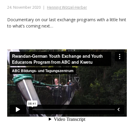
in
Ruanda)“
24. November 2020
Henning Wötzel-Herber
Jahre)
nach
Documentary on our last exchange programs with a little hint
to what’s coming next…
Ruanda
(6.
-17.10.2021
in
Ruanda)