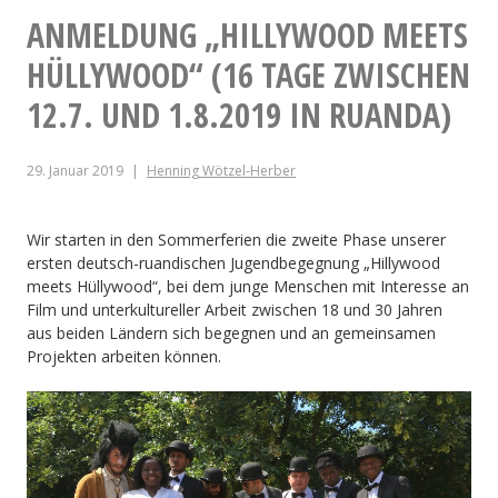
nach
ANMELDUNG „HILLYWOOD MEETS
Ruanda
HÜLLYWOOD“ (16 TAGE ZWISCHEN
12.7. UND 1.8.2019 IN RUANDA)
29. Januar 2019
Henning Wötzel-Herber
Wir starten in den Sommerferien die zweite Phase unserer
ersten deutsch-ruandischen Jugendbegegnung „Hillywood
meets Hüllywood“, bei dem junge Menschen mit Interesse an
Film und unterkultureller Arbeit zwischen 18 und 30 Jahren
aus beiden Ländern sich begegnen und an gemeinsamen
Projekten arbeiten können.